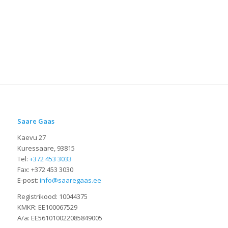
Saare Gaas
Kaevu 27
Kuressaare, 93815
Tel:
+372 453 3033
Fax: +372 453 3030
E-post:
info@saaregaas.ee
Registrikood: 10044375
KMKR: EE100067529
A/a: EE561010022085849005