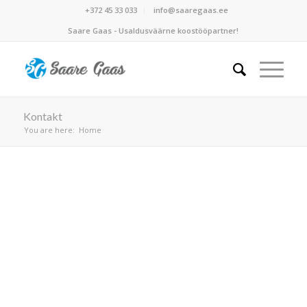
+372 45 33 033
info@saaregaas.ee
Saare Gaas - Usaldusväärne koostööpartner!
Kontakt
You are here:
Home